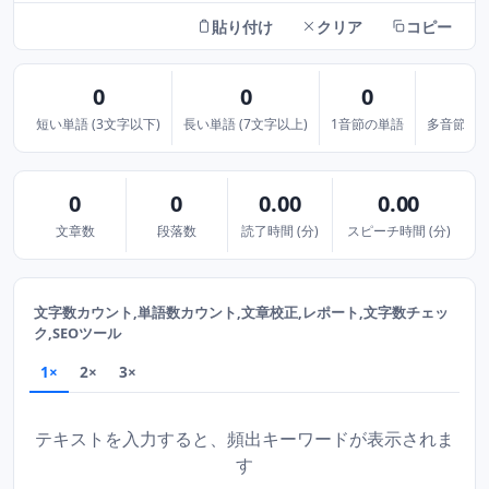
貼り付け
クリア
コピー
0
0
0
短い単語 (3文字以下)
長い単語 (7文字以上)
1音節の単語
多音節の単
0
0
0.00
0.00
文章数
段落数
読了時間 (分)
スピーチ時間 (分)
文字数カウント,単語数カウント,文章校正,レポート,文字数チェッ
ク,SEOツール
1×
2×
3×
テキストを入力すると、頻出キーワードが表示されま
す