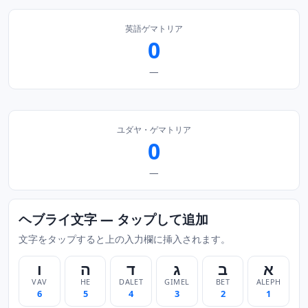
英語ゲマトリア
0
—
ユダヤ・ゲマトリア
0
—
ヘブライ文字 — タップして追加
文字をタップすると上の入力欄に挿入されます。
א
ב
ג
ד
ה
ו
VAV
HE
DALET
GIMEL
BET
ALEPH
6
5
4
3
2
1