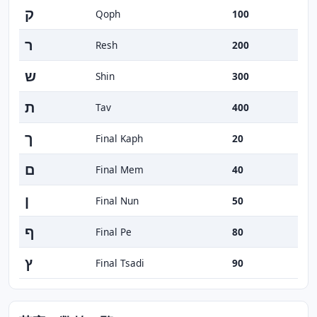
ק
Qoph
100
ר
Resh
200
ש
Shin
300
ת
Tav
400
ך
Final Kaph
20
ם
Final Mem
40
ן
Final Nun
50
ף
Final Pe
80
ץ
Final Tsadi
90