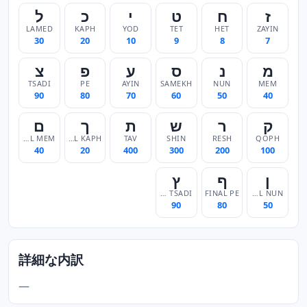
ז
ח
ט
י
כ
ל
LAMED
KAPH
YOD
TET
HET
ZAYIN
30
20
10
9
8
7
מ
נ
ס
ע
פ
צ
TSADI
PE
AYIN
SAMEKH
NUN
MEM
90
80
70
60
50
40
ק
ר
ש
ת
ך
ם
FINAL MEM
FINAL KAPH
TAV
SHIN
RESH
QOPH
40
20
400
300
200
100
ן
ף
ץ
FINAL TSADI
FINAL PE
FINAL NUN
90
80
50
詳細な内訳
—