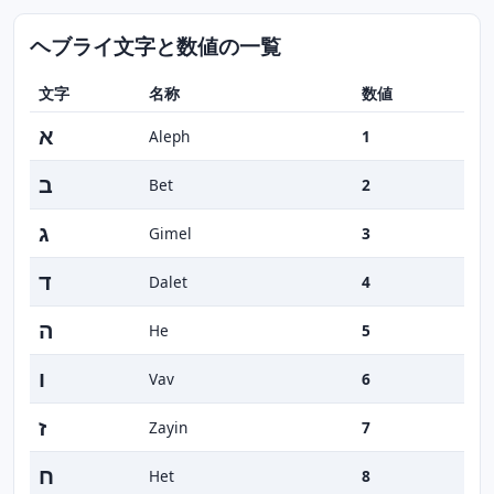
ヘブライ文字と数値の一覧
文字
名称
数値
א
Aleph
1
ב
Bet
2
ג
Gimel
3
ד
Dalet
4
ה
He
5
ו
Vav
6
ז
Zayin
7
ח
Het
8