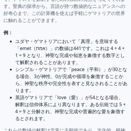
す。聖典の探求から、言語が持つ数値的なニュアンスへの
好奇心まで、この計算機を使えば手軽にゲマトリアの世界
に触れることができます。
例：
ユダヤ・ゲマトリアにおいて「真理」を意味する
「emet（אמת）」の数値は441です。これは 4 + 4 +
1 = 9 となり、神聖な完成や知恵を象徴する数字とし
て解釈されることがあります。
シンプル・ゲマトリアで「peace（平和）」が30とな
る場合、3が神性、0が完成や循環を象徴することか
ら、神聖な秩序や完全性を表すと見なされることがあ
ります。
英語ゲマトリアで「love（愛）」が54となる場合、
解釈は信仰体系により異なります。ある伝統では 5 +
4 = 9 と分解され、神聖な完成や普遍的な愛を象徴す
るとされます。
これらの数値の解釈は非常に主観的であり、文化的、精神