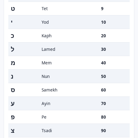
ט
Tet
9
י
Yod
10
כ
Kaph
20
ל
Lamed
30
מ
Mem
40
נ
Nun
50
ס
Samekh
60
ע
Ayin
70
פ
Pe
80
צ
Tsadi
90