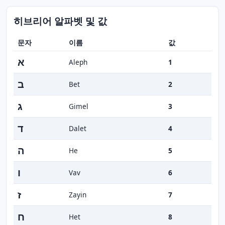
히브리어 알파벳 및 값
문자
이름
값
א
Aleph
1
ב
Bet
2
ג
Gimel
3
ד
Dalet
4
ה
He
5
ו
Vav
6
ז
Zayin
7
ח
Het
8