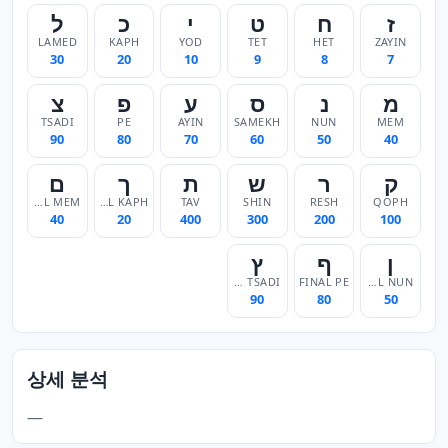
ז
ח
ט
י
כ
ל
LAMED
KAPH
YOD
TET
HET
ZAYIN
30
20
10
9
8
7
מ
נ
ס
ע
פ
צ
TSADI
PE
AYIN
SAMEKH
NUN
MEM
90
80
70
60
50
40
ק
ר
ש
ת
ך
ם
FINAL MEM
FINAL KAPH
TAV
SHIN
RESH
QOPH
40
20
400
300
200
100
ן
ף
ץ
FINAL TSADI
FINAL PE
FINAL NUN
90
80
50
상세 분석
—