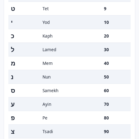
ט
Tet
9
י
Yod
10
כ
Kaph
20
ל
Lamed
30
מ
Mem
40
נ
Nun
50
ס
Samekh
60
ע
Ayin
70
פ
Pe
80
צ
Tsadi
90