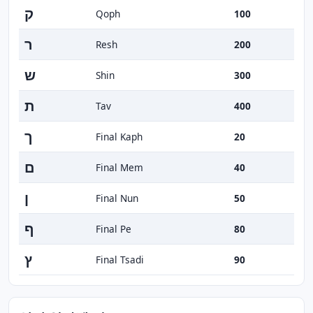
ק
Qoph
100
ר
Resh
200
ש
Shin
300
ת
Tav
400
ך
Final Kaph
20
ם
Final Mem
40
ן
Final Nun
50
ף
Final Pe
80
ץ
Final Tsadi
90