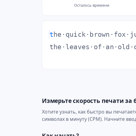
Осталось времени
t
h
e
·
q
u
i
c
k
·
b
r
o
w
n
·
f
o
x
·
j
t
h
e
·
l
e
a
v
e
s
·
o
f
·
a
n
·
o
l
d
·
Измерьте скорость печати за 
Хотите узнать, как быстро вы печатает
символах в минуту (CPM). Начните ввод
Как начать?