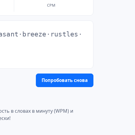
CPM
a
s
a
n
t
·
b
r
e
e
z
e
·
r
u
s
t
l
e
s
·
Попробовать снова
ость в словах в минуту (WPM) и
ески!