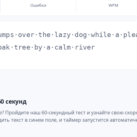
Ошибки
WPM
u
m
p
s
·
o
v
e
r
·
t
h
e
·
l
a
z
y
·
d
o
g
·
w
h
i
l
e
·
a
·
p
l
e
o
a
k
·
t
r
e
e
·
b
y
·
a
·
c
a
l
m
·
r
i
v
e
r
60 секунд
е? Пройдите наш 60-секундный тест и узнайте свою скор
ить текст в синем поле, и таймер запустится автоматич