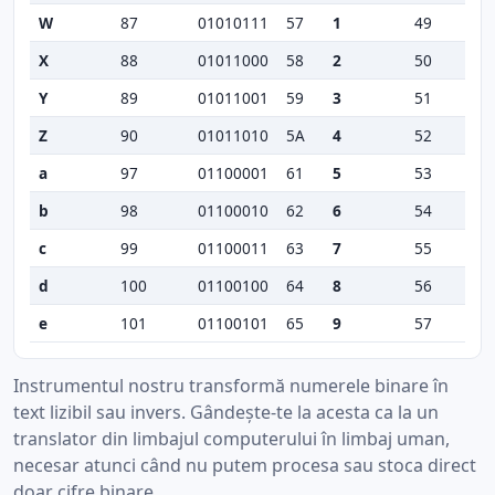
W
87
01010111
57
1
49
X
88
01011000
58
2
50
Y
89
01011001
59
3
51
Z
90
01011010
5A
4
52
a
97
01100001
61
5
53
b
98
01100010
62
6
54
c
99
01100011
63
7
55
d
100
01100100
64
8
56
e
101
01100101
65
9
57
Instrumentul nostru transformă numerele binare în
text lizibil sau invers. Gândește-te la acesta ca la un
translator din limbajul computerului în limbaj uman,
necesar atunci când nu putem procesa sau stoca direct
doar cifre binare.