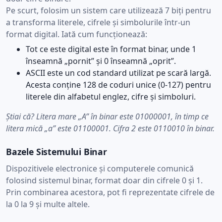
Pe scurt, folosim un sistem care utilizează 7 biți pentru
a transforma literele, cifrele și simbolurile într-un
format digital. Iată cum funcționează:
Tot ce este digital este în format binar, unde 1
înseamnă „pornit” și 0 înseamnă „oprit”.
ASCII este un cod standard utilizat pe scară largă.
Acesta conține 128 de coduri unice (0-127) pentru
literele din alfabetul englez, cifre și simboluri.
Știai că? Litera mare „A” în binar este 01000001, în timp ce
litera mică „a” este 01100001. Cifra 2 este 0110010 în binar.
Bazele Sistemului Binar
Dispozitivele electronice și computerele comunică
folosind sistemul binar, format doar din cifrele 0 și 1.
Prin combinarea acestora, pot fi reprezentate cifrele de
la 0 la 9 și multe altele.