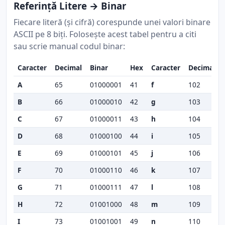
Referință Litere → Binar
Fiecare literă (și cifră) corespunde unei valori binare
ASCII pe 8 biți. Folosește acest tabel pentru a citi
sau scrie manual codul binar:
Caracter
Decimal
Binar
Hex
Caracter
Decimal
A
65
01000001
41
f
102
B
66
01000010
42
g
103
C
67
01000011
43
h
104
D
68
01000100
44
i
105
E
69
01000101
45
j
106
F
70
01000110
46
k
107
G
71
01000111
47
l
108
H
72
01001000
48
m
109
I
73
01001001
49
n
110