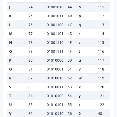
J
74
01001010
4A
o
111
K
75
01001011
4B
p
112
L
76
01001100
4C
q
113
M
77
01001101
4D
r
114
N
78
01001110
4E
s
115
O
79
01001111
4F
t
116
P
80
01010000
50
u
117
Q
81
01010001
51
v
118
R
82
01010010
52
w
119
S
83
01010011
53
x
120
T
84
01010100
54
y
121
U
85
01010101
55
z
122
V
86
01010110
56
0
48