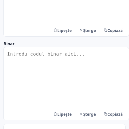
Lipește
Șterge
Copiază
Binar
Lipește
Șterge
Copiază