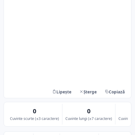
Lipește
Șterge
Copiază
0
0
Cuvinte scurte (≤3 caractere)
Cuvinte lungi (≥7 caractere)
Cuvinte m