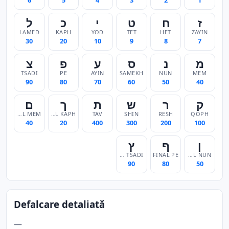
6
5
4
3
2
1
ז
ח
ט
י
כ
ל
LAMED
KAPH
YOD
TET
HET
ZAYIN
30
20
10
9
8
7
מ
נ
ס
ע
פ
צ
TSADI
PE
AYIN
SAMEKH
NUN
MEM
90
80
70
60
50
40
ק
ר
ש
ת
ך
ם
FINAL MEM
FINAL KAPH
TAV
SHIN
RESH
QOPH
40
20
400
300
200
100
ן
ף
ץ
FINAL TSADI
FINAL PE
FINAL NUN
90
80
50
Defalcare detaliată
—