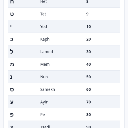
ח
Het
8
ט
Tet
9
י
Yod
10
כ
Kaph
20
ל
Lamed
30
מ
Mem
40
נ
Nun
50
ס
Samekh
60
ע
Ayin
70
פ
Pe
80
צ
Tsadi
90