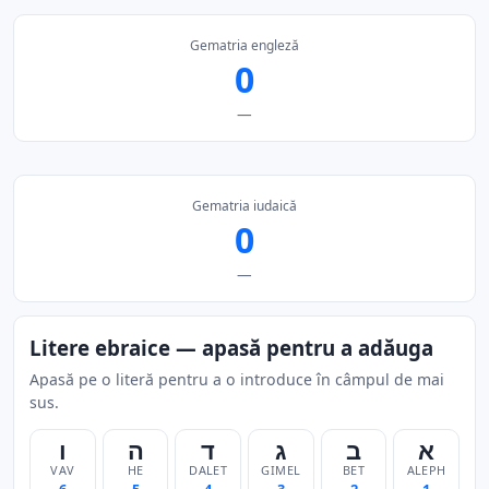
Gematria engleză
0
—
Gematria iudaică
0
—
Litere ebraice — apasă pentru a adăuga
Apasă pe o literă pentru a o introduce în câmpul de mai
sus.
א
ב
ג
ד
ה
ו
VAV
HE
DALET
GIMEL
BET
ALEPH