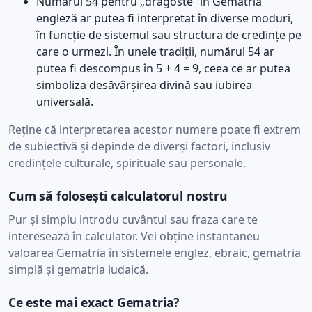
Numărul 54 pentru „dragoste” în Gematria
engleză ar putea fi interpretat în diverse moduri,
în funcție de sistemul sau structura de credințe pe
care o urmezi. În unele tradiții, numărul 54 ar
putea fi descompus în 5 + 4 = 9, ceea ce ar putea
simboliza desăvârșirea divină sau iubirea
universală.
Reține că interpretarea acestor numere poate fi extrem
de subiectivă și depinde de diverși factori, inclusiv
credințele culturale, spirituale sau personale.
Cum să folosești calculatorul nostru
Pur și simplu introdu cuvântul sau fraza care te
interesează în calculator. Vei obține instantaneu
valoarea Gematria în sistemele englez, ebraic, gematria
simplă și gematria iudaică.
Ce este mai exact Gematria?