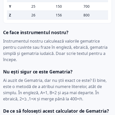
Y
25
150
700
Z
26
156
800
Ce face instrumentul nostru?
Instrumentul nostru calculează valorile gematrice
pentru cuvinte sau fraze în engleză, ebraică, gematria
simplă și gematria iudaică. Doar scrie textul pentru a
începe.
Nu ești sigur ce este Gematria?
Ai auzit de Gematria, dar nu știi exact ce este? Ei bine,
este o metodă de a atribui numere literelor, atât de
simplu. În engleză, A=1, B=2 și așa mai departe. În
ebraică, א=1, ב=2 și merge până la ת=400.
De ce să folosești acest calculator de Gematria?