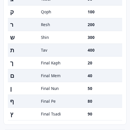
ק
Qoph
100
ר
Resh
200
ש
Shin
300
ת
Tav
400
ך
Final Kaph
20
ם
Final Mem
40
ן
Final Nun
50
ף
Final Pe
80
ץ
Final Tsadi
90