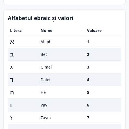
Alfabetul ebraic și valori
Literă
Nume
Valoare
א
Aleph
1
ב
Bet
2
ג
Gimel
3
ד
Dalet
4
ה
He
5
ו
Vav
6
ז
Zayin
7