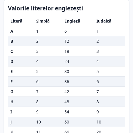
Valorile literelor englezești
Literă
Simplă
Engleză
Iudaică
A
1
6
1
B
2
12
2
C
3
18
3
D
4
24
4
E
5
30
5
F
6
36
6
G
7
42
7
H
8
48
8
I
9
54
9
J
10
60
10
K
11
66
20