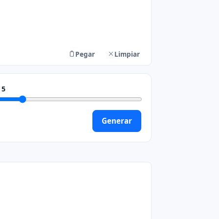
Pegar
Limpiar
o
5
Generar