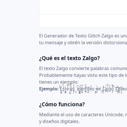
El Generador de Texto Glitch Zalgo es un
tu mensaje y obtén la versión distorsion
¿Qué es el texto Zalgo?
El texto Zalgo convierte palabras comunes
Probablemente hayas visto este tipo de l
tienes un ejemplo:
Ejemplo:
̓ͦ̇E͈̯̳ͮs̯͗ͪt̮̱̻ͥeͯ̅̎͝ ̴̭̹͇ͩͬe͍ͪͪ̑ŝ̲̹̟̾͛ ͕̗̖͘ ͥ͞e҉̯̝̹j̫͇ͯ͝e̯̙̲̔m̻̯̑ͯ̏͢p͚̽̕ļ̄ͬo ̜͍̰ḍ̵̺͛e ̫͎̦̀Z͎̭̦̒a͇ͬ̈́ḽ̦́̈̎gͣͫo̡̙̔͂͊ ͏̘̉̇T҉̪̖̗͊̂ḙ̯̫͞x͔͉̩̑́t̴o
¿Cómo funciona?
Mediante el uso de caracteres Unicode, n
y diseños digitales.