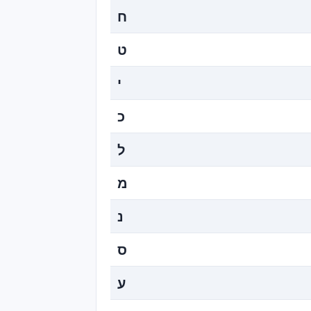
ח
ט
י
כ
ל
מ
נ
ס
ע