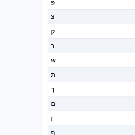
פ
צ
ק
ר
ש
ת
ך
ם
ן
ף