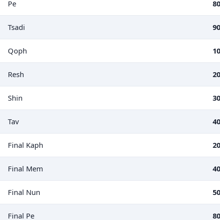
Pe
8
Tsadi
9
Qoph
1
Resh
2
Shin
3
Tav
4
Final Kaph
2
Final Mem
4
Final Nun
5
Final Pe
8