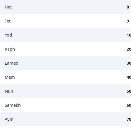
Het
8
Tet
9
Yod
1
Kaph
2
Lamed
3
Mem
4
Nun
5
Samekh
6
Ayin
7