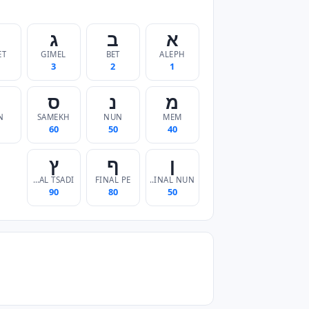
א
ב
ג
ET
GIMEL
BET
ALEPH
3
2
1
מ
נ
ס
N
SAMEKH
NUN
MEM
60
50
40
ן
ף
ץ
FINAL TSADI
FINAL PE
FINAL NUN
90
80
50