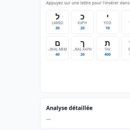
Appuyez sur une lettre pour l'insérer dans
י
כ
ל
LAMED
KAPH
YOD
30
20
10
ת
ך
ם
FINAL MEM
FINAL KAPH
TAV
40
20
400
Analyse détaillée
—