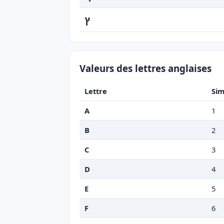
ץ
Valeurs des lettres anglaises
Lettre
Sim
A
1
B
2
C
3
D
4
E
5
F
6