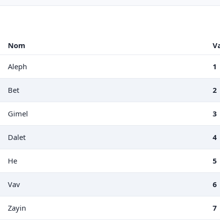
Nom
V
Aleph
1
Bet
2
Gimel
3
Dalet
4
He
5
Vav
6
Zayin
7