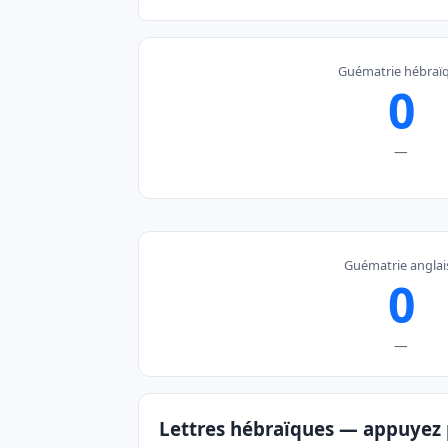
Guématrie hébraï
0
—
Guématrie anglai
0
—
Lettres hébraïques — appuyez 