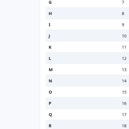
G
7
H
8
I
9
J
10
K
11
L
12
M
13
N
14
O
15
P
16
Q
17
R
18