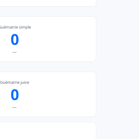
Guématrie simple
0
—
Guématrie juive
0
—