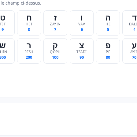
 le champ ci-dessus.
ד
ה
ו
ז
ח
ט
TET
HET
ZAYIN
VAV
HE
DAL
9
8
7
6
5
4
ע
פ
צ
ק
ר
ש
SHIN
RESH
QOPH
TSADI
PE
AYI
300
200
100
90
80
70