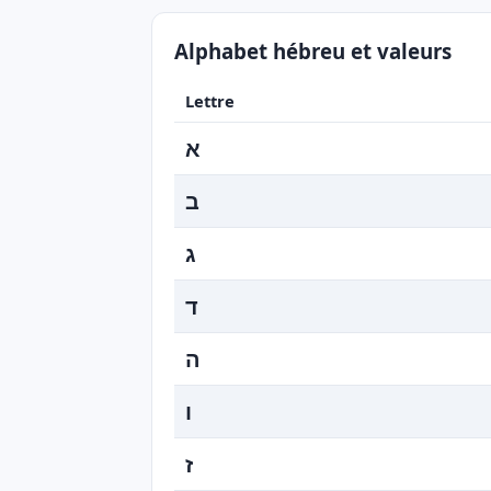
Alphabet hébreu et valeurs
Lettre
א
ב
ג
ד
ה
ו
ז