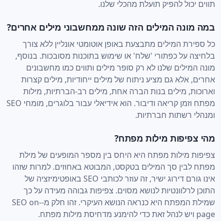
תווים יכול להפיק תועלת מהכלי שלנו.
במה מונה המילים הזה שונה ממחשבוני מילים אחרים?
כל ספירת המילים מתבצעת באופן אוטומטי אונליין ללא צורך
בלחיצה על כפתורי 'שלח' או שימוש בתוכנות מסובכות. בנוסף,
מונה המילים שלנו לא רק סופר מילים ותווים כמו מחשבונים
אחרים, אלא גם מציע ניתוח של מילים ייחודיות, מילים קצרות
וארוכות, מילים בנות הברה אחת, מילים רב-הברתיות, מילות
מפתח וזמן קריאה ודיבור. הוא אידיאלי עבור בלוגרים, מומחי SEO
ומנהלי רשתות חברתיות.
מהי צפיפות מילות מפתח?
צפיפות מילות מפתח היא היחס בין מספר המופעים של מילת
מפתח לבין סך המילים בטקסט, המבוטא באחוזים. למרות שזהו
אינו גורם דירוג ישיר, זה עוזר לכותבי SEO באופטימיזציה של
התוכן לרלוונטיות לנושא מסוים. צפיפות גבוהה מעידה על כך
שמילת המפתח היא כנראה הנושא העיקרי. זהו חלק מ-SEO on-
page ויש לנהל זאת כדי להימנע מדחיסת מילות מפתח.