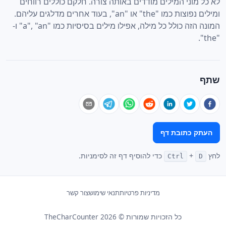
לא כל מוני המילים מודדים באותה צורה. חלקם כוללים רווחים
ומילים נפוצות כמו "the" או "an", בעוד אחרים מדלגים עליהם.
המונה הזה כולל כל מילה, אפילו מילים בסיסיות כמו "a", "an" ו-
"the".
שתף
העתק כתובת דף
לחץ
+
כדי להוסיף דף זה לסימניות.
Ctrl
D
מדיניות פרטיות
תנאי שימוש
צור קשר
כל הזכויות שמורות © 2026 TheCharCounter