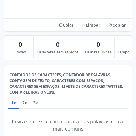
Colar
Limpar
Copiar
0
0
0
0
Frases
Caracteres sem espaços
Palavras únicas
Tempo de l
CONTADOR DE CARACTERES, CONTADOR DE PALAVRAS,
CONTAGEM DE TEXTO, CARACTERES COM ESPAÇOS,
CARACTERES SEM ESPAÇOS, LIMITE DE CARACTERES TWITTER,
CONTAR LETRAS ONLINE
1×
2×
3×
Insira seu texto acima para ver as palavras-chave
mais comuns