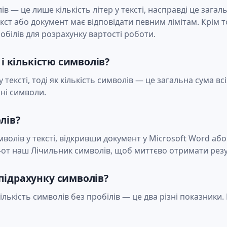
в — це лише кількість літер у тексті, насправді це загаль
кст або документ має відповідати певним лімітам. Крім т
обілів для розрахунку вартості роботи.
 і кількістю символів?
у тексті, тоді як кількість символів — це загальна сума вс
ьні символи.
лів?
мволів у тексті, відкривши документ у Microsoft Word або 
-от наш Лічильник символів, щоб миттєво отримати резу
підрахунку символів?
 кількість символів без пробілів — це два різні показник