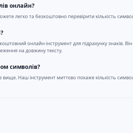
лів онлайн?
жете легко та безкоштовно перевірити кількість символ
?
коштовний онлайн-інструмент для підрахунку знаків. Він
меження на довжину тексту.
ром символів?
е вище. Наш інструмент миттєво покаже кількість символі